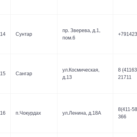
пр. Зверева, д.1,
14
Сунтар
+79142
пом.6
ул.Космическая,
8 (41163
15
Сангар
д.13
21711
8(411-58
16
п.Чокурдах
ул.Ленина, д.18А
366