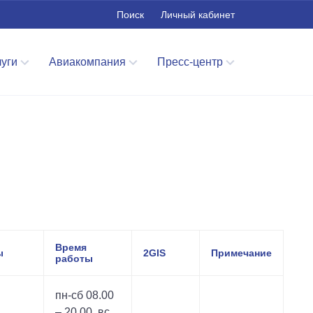
Поиск
Личный кабинет
луги
Авиакомпания
Пресс-центр
Время
ы
2GIS
Примечание
работы
пн-сб 08.00
– 20.00, вс