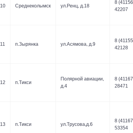
8 (41156
10
Среднеколымск
ул.Ренц, д.18
42207
8 (41155
11
п.Зырянка
ул.Асямова, д.9
42128
Полярной авиации,
8 (41167
12
п.Тикси
д.4
28471
8 (41167
13
п.Тикси
ул.Трусова,д.6
53354