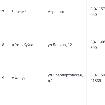
8 (41157
17
Черский
Аэропорт
050
8(411-66
18
п.Усть-Куйга
ул.Ленина, 12
300
ул.Новопортовская,
8 (41150
19
с.Хонуу
д.1
21839